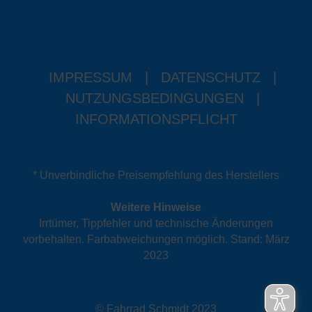
IMPRESSUM
|
DATENSCHUTZ
|
NUTZUNGSBEDINGUNGEN
|
INFORMATIONSPFLICHT
* Unverbindliche Preisempfehlung des Herstellers
Weitere Hinweise
Irrtümer, Tippfehler und technische Änderungen
vorbehalten. Farbabweichungen möglich. Stand: März
2023
© Fahrrad Schmidt 2023