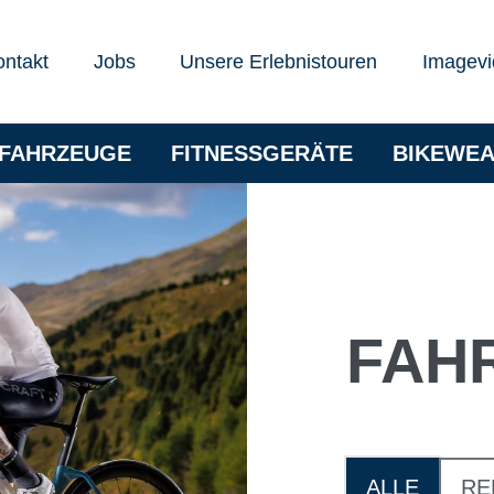
ontakt
Jobs
Unsere Erlebnistouren
Imagevi
RFAHRZEUGE
FITNESSGERÄTE
BIKEWE
FAH
ALLE
RE