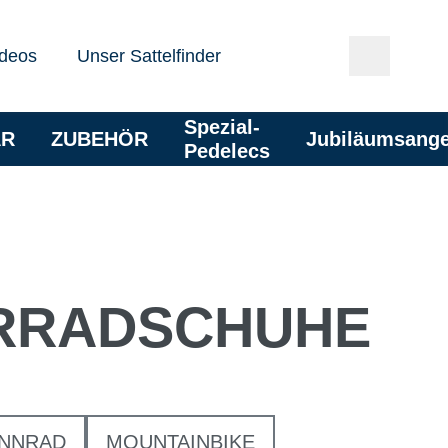
deos
Unser Sattelfinder
Spezial-
AR
ZUBEHÖR
Jubiläumsang
Pedelecs
RRAD­SCHUHE
NNRAD
MOUNTAINBIKE