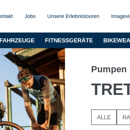
ontakt
Jobs
Unsere Erlebnistouren
Imagevi
RFAHRZEUGE
FITNESSGERÄTE
BIKEWE
Pumpen 
TRE
ALLE
R