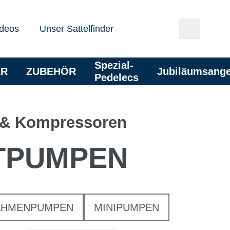
deos
Unser Sattelfinder
Spezial-
AR
ZUBEHÖR
Jubiläumsang
Pedelecs
& Kompressoren
TPUMPEN
AHMENPUMPEN
MINIPUMPEN