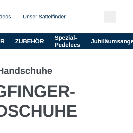
deos
Unser Sattelfinder
Spezial-
AR
ZUBEHÖR
Jubiläumsang
Pedelecs
-Handschuhe
GFINGER­
DSCHUHE