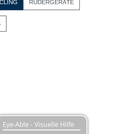
CLING
RUDERGERÄTE
S