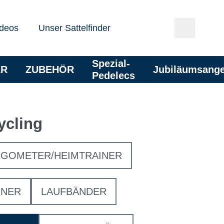
deos
Unser Sattelfinder
Spezial-
AR
ZUBEHÖR
Jubiläumsang
Pedelecs
ycling
GOMETER/HEIMTRAINER
INER
LAUFBÄNDER