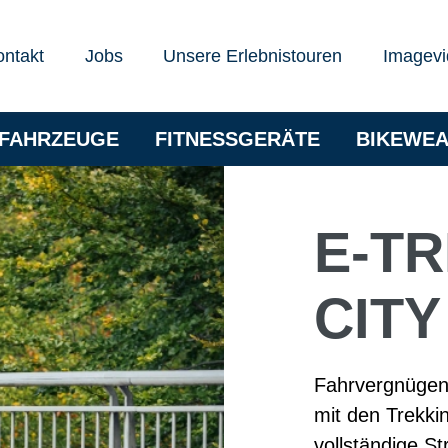
ontakt
Jobs
Unsere Erlebnistouren
Imagevi
RFAHRZEUGE
FITNESSGERÄTE
BIKEWE
E-TR
CITY
Fahrvergnügen 
mit den Trekkin
vollständige St