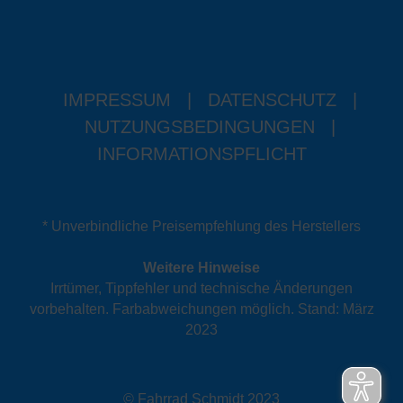
IMPRESSUM
|
DATENSCHUTZ
|
NUTZUNGSBEDINGUNGEN
|
INFORMATIONSPFLICHT
* Unverbindliche Preisempfehlung des Herstellers
Weitere Hinweise
Irrtümer, Tippfehler und technische Änderungen
vorbehalten. Farbabweichungen möglich. Stand: März
2023
© Fahrrad Schmidt 2023