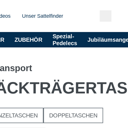
deos
Unser Sattelfinder
Spezial-
AR
ZUBEHÖR
Jubiläumsang
Pedelecs
ansport
ÄCKTRÄGERTAS
NZELTASCHEN
DOPPELTASCHEN