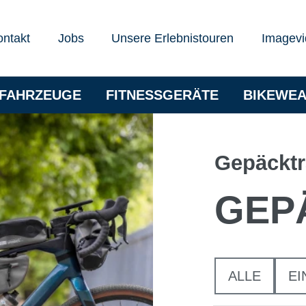
ontakt
Jobs
Unsere Erlebnistouren
Imagevi
RFAHRZEUGE
FITNESSGERÄTE
BIKEWE
Gepäcktr
GEP
ALLE
EI