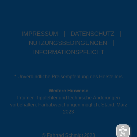
IMPRESSUM
|
DATENSCHUTZ
|
NUTZUNGSBEDINGUNGEN
|
INFORMATIONSPFLICHT
* Unverbindliche Preisempfehlung des Herstellers
Weitere Hinweise
Irrtümer, Tippfehler und technische Änderungen
vorbehalten. Farbabweichungen möglich. Stand: März
2023
© Fahrrad Schmidt 2023