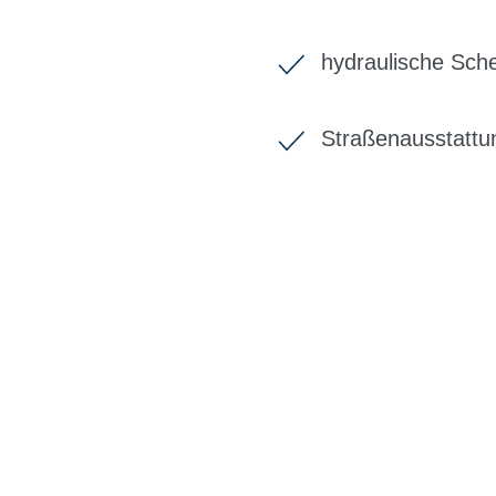
hydraulische Sc
Straßenausstattu
BIKE-LEASIN
EINFACH UND PREISGÜNSTIG ZUM NEU