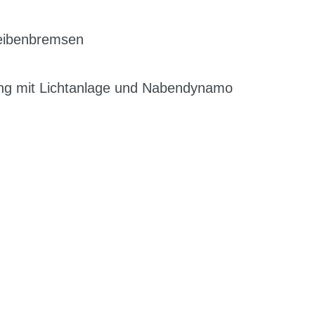
heibenbremsen
ng mit Lichtanlage und Nabendynamo
G
EN DIENSTRAD