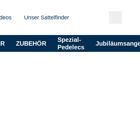
deos
Unser Sattelfinder
Spezial-
AR
ZUBEHÖR
Jubiläumsang
Pedelecs