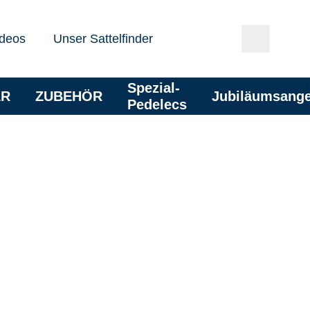
deos
Unser Sattelfinder
Spezial-
AR
ZUBEHÖR
Jubiläumsang
Pedelecs