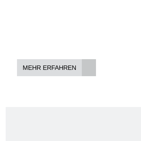
Konditionen vermitteln.
In drei Schritten zum neuen Bike:
Lieblings-Bike aussuchen
Vertrag abschließen
Abholen und Spaß haben
MEHR ERFAHREN