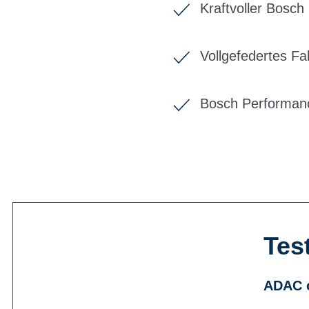
Kraftvoller Bosc
Vollgefedertes F
Bosch Performanc
Tes
ADAC o