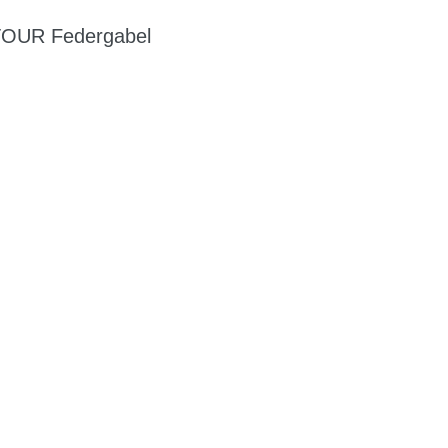
TOUR Federgabel
G
EN DIENSTRAD
n und Ihren
raktive Leasing-