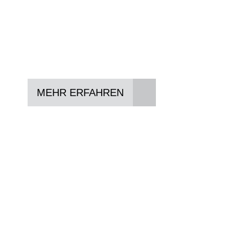
In drei Schritten zum neuen Bike:
Lieblings-Bike aussuchen
Vertrag abschließen
Abholen und Spaß haben
MEHR ERFAHREN