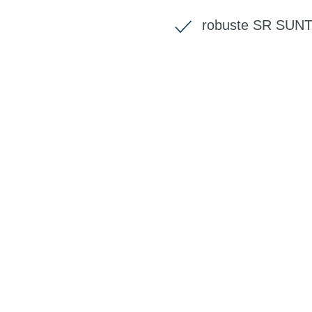
robuste SR SUN
BIKE-LEASIN
EINFACH UND PREISGÜNSTIG ZUM NEU
Wir beraten Sie gerne welches Bike zu Ihre
Anforderungen passt - und können Ihnen att
Konditionen vermitteln.