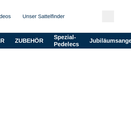
deos
Unser Sattelfinder
Spezial-
AR
ZUBEHÖR
Jubiläumsang
Pedelecs