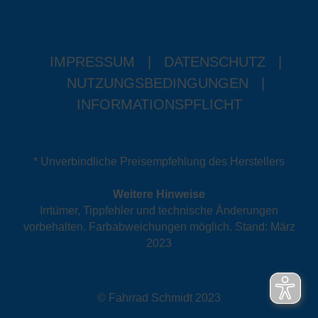
IMPRESSUM
|
DATENSCHUTZ
|
NUTZUNGSBEDINGUNGEN
|
INFORMATIONSPFLICHT
* Unverbindliche Preisempfehlung des Herstellers
Weitere Hinweise
Irrtümer, Tippfehler und technische Änderungen
vorbehalten. Farbabweichungen möglich. Stand: März
2023
© Fahrrad Schmidt 2023