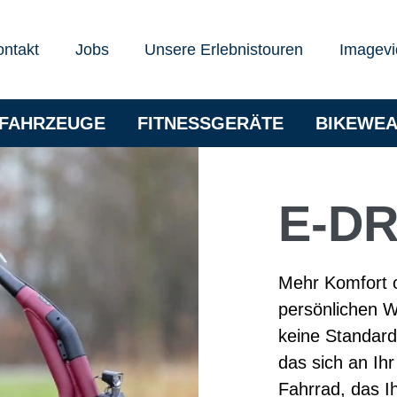
ontakt
Jobs
Unsere Erlebnistouren
Imagevi
RFAHRZEUGE
FITNESSGERÄTE
BIKEWE
E-D
Mehr Komfort od
persönlichen 
keine Standard
das sich an Ih
Fahrrad, das I