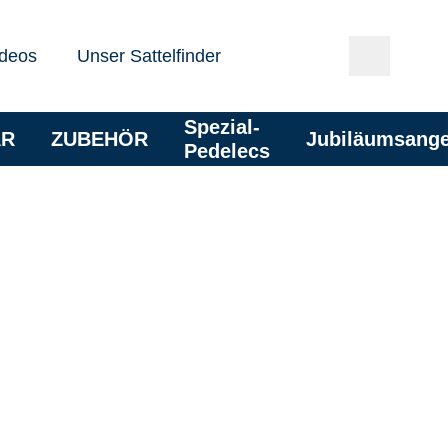
deos
Unser Sattelfinder
Spezial-
AR
ZUBEHÖR
Jubiläumsang
Pedelecs