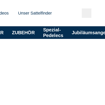
deos
Unser Sattelfinder
Spezial-
AR
ZUBEHÖR
Jubiläumsang
Pedelecs