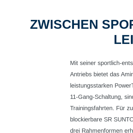
ZWISCHEN SPO
LE
Mit seiner sportlich-en
Antriebs bietet das Am
leistungsstarken Powe
11-Gang-Schaltung, sind
Trainingsfahrten. Für z
blockierbare SR SUNTOU
drei Rahmenformen erhä