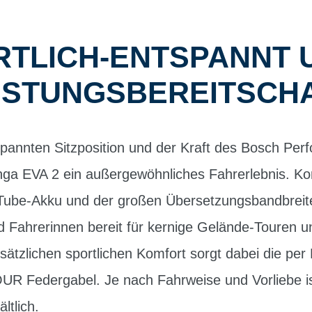
RTLICH-ENTSPANNT 
ISTUNGSBEREITSCH
tspannten Sitzposition und der Kraft des Bosch Pe
inga EVA 2 ein außergewöhnliches Fahrerlebnis. Ko
rTube-Akku und der großen Übersetzungsbandbre
 Fahrerinnen bereit für kernige Gelände-Touren u
usätzlichen sportlichen Komfort sorgt dabei die pe
R Federgabel. Je nach Fahrweise und Vorliebe i
ltlich.