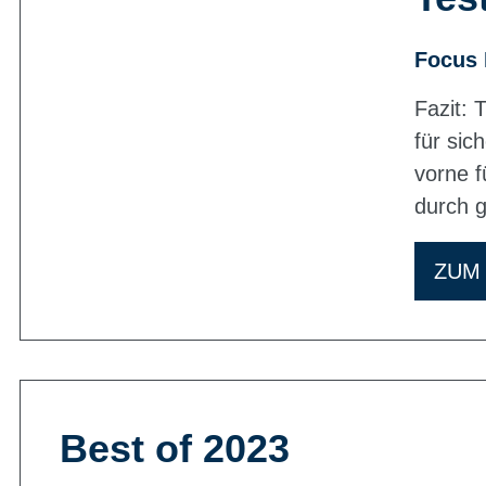
Focus 
Fazit: 
für sic
vorne f
durch g
ZUM
Best of 2023