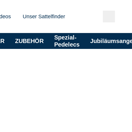
deos
Unser Sattelfinder
Spezial-
AR
ZUBEHÖR
Jubiläumsang
Pedelecs