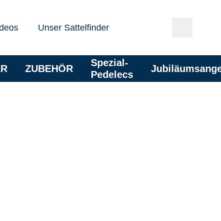
deos
Unser Sattelfinder
Spezial-
AR
ZUBEHÖR
Jubiläumsang
Pedelecs