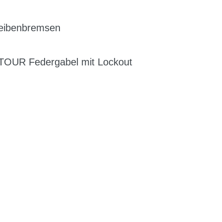
heibenbremsen
OUR Federgabel mit Lockout
G
EN DIENSTRAD