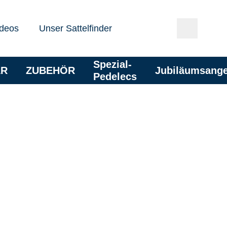
deos
Unser Sattelfinder
Spezial-
AR
ZUBEHÖR
Jubiläumsang
Pedelecs