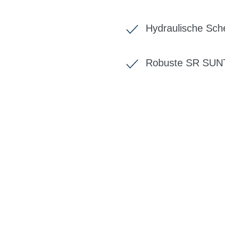
Hydraulische Sc
Robuste SR SUNT
BIKE-LEASIN
EINFACH UND PREISGÜNSTIG ZUM NEU