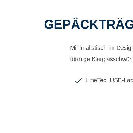
GEPÄCKTRÄGE
Minimalistisch im Desig
förmige Klarglasschwüng
LineTec, USB-La