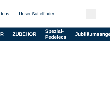
deos
Unser Sattelfinder
Spezial-
AR
ZUBEHÖR
Jubiläumsang
Pedelecs