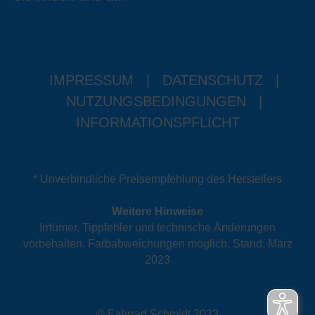
IMPRESSUM
|
DATENSCHUTZ
|
NUTZUNGSBEDINGUNGEN
|
INFORMATIONSPFLICHT
* Unverbindliche Preisempfehlung des Herstellers
Weitere Hinweise
Irrtümer, Tippfehler und technische Änderungen
vorbehalten. Farbabweichungen möglich. Stand: März
2023
© Fahrrad Schmidt 2023