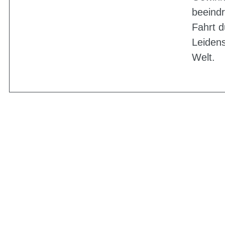
beeindr
Fahrt d
Leidens
Welt.
BIKE-LEASIN
EINFACH UND PREISGÜNSTIG ZUM NEU