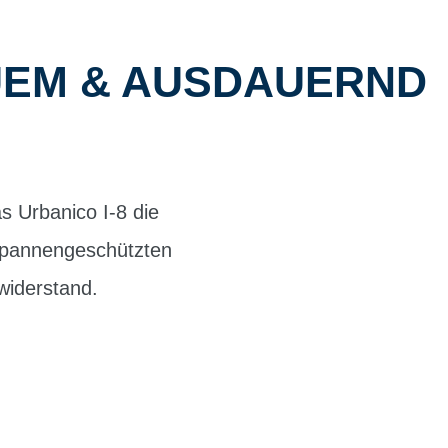
QUEM & AUSDAUERND
s Urbanico I-8 die
e pannengeschützten
lwiderstand.