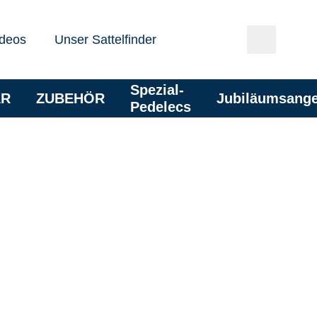
deos
Unser Sattelfinder
Spezial-
AR
ZUBEHÖR
Jubiläumsang
Pedelecs