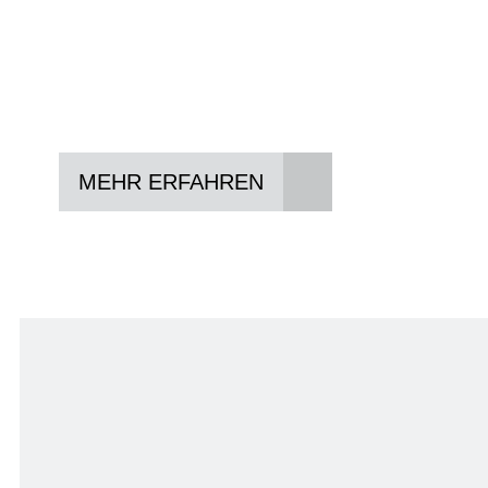
In drei Schritten zum neuen Bike:
Lieblings-Bike aussuchen
Vertrag abschließen
Abholen und Spaß haben
MEHR ERFAHREN