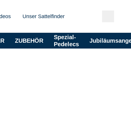
deos
Unser Sattelfinder
Spezial-
AR
ZUBEHÖR
Jubiläumsang
Pedelecs