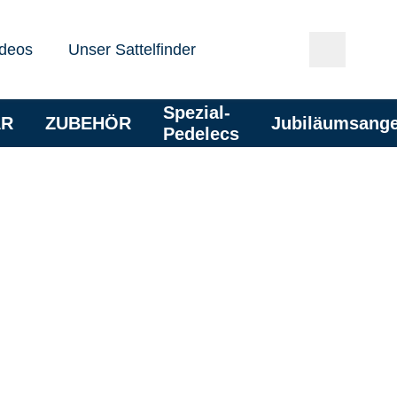
deos
Unser Sattelfinder
Spezial-
AR
ZUBEHÖR
Jubiläumsang
Pedelecs