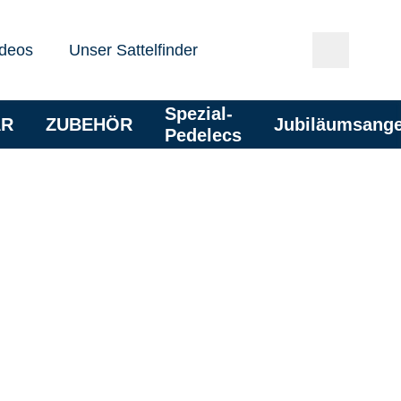
deos
Unser Sattelfinder
Spezial-
AR
ZUBEHÖR
Jubiläumsang
Pedelecs