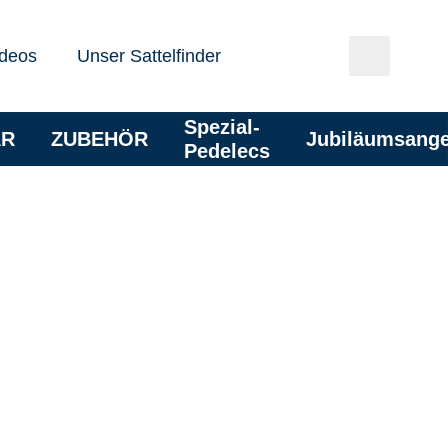
deos
Unser Sattelfinder
Spezial-
AR
ZUBEHÖR
Jubiläumsang
Pedelecs