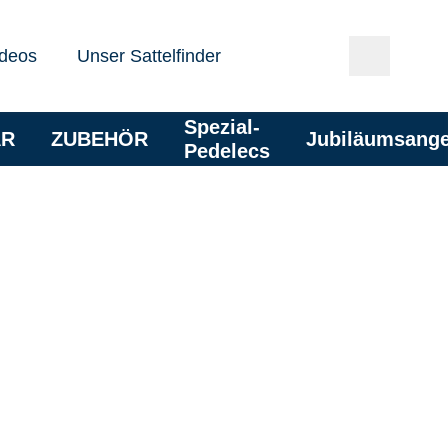
deos
Unser Sattelfinder
Spezial-
AR
ZUBEHÖR
Jubiläumsang
Pedelecs