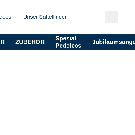
deos
Unser Sattelfinder
Spezial-
AR
ZUBEHÖR
Jubiläumsang
Pedelecs