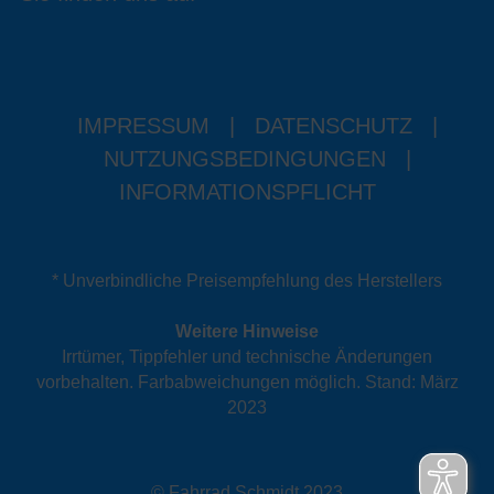
IMPRESSUM
|
DATENSCHUTZ
|
NUTZUNGSBEDINGUNGEN
|
INFORMATIONSPFLICHT
* Unverbindliche Preisempfehlung des Herstellers
Weitere Hinweise
Irrtümer, Tippfehler und technische Änderungen
vorbehalten. Farbabweichungen möglich. Stand: März
2023
© Fahrrad Schmidt 2023