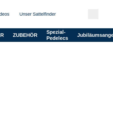
deos
Unser Sattelfinder
Spezial-
AR
ZUBEHÖR
Jubiläumsang
Pedelecs