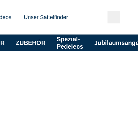
deos
Unser Sattelfinder
Spezial-
AR
ZUBEHÖR
Jubiläumsang
Pedelecs