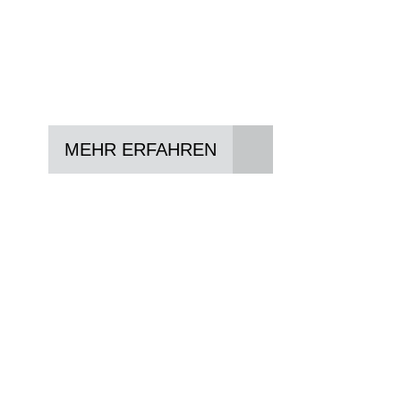
In drei Schritten zum neuen Bike:
Lieblings-Bike aussuchen
Vertrag abschließen
Abholen und Spaß haben
MEHR ERFAHREN