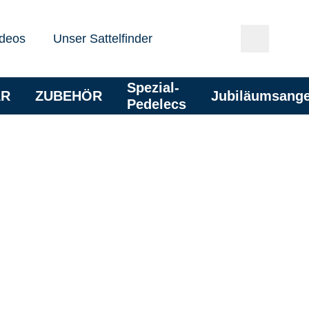
deos
Unser Sattelfinder
Spezial-
AR
ZUBEHÖR
Jubiläumsang
Pedelecs