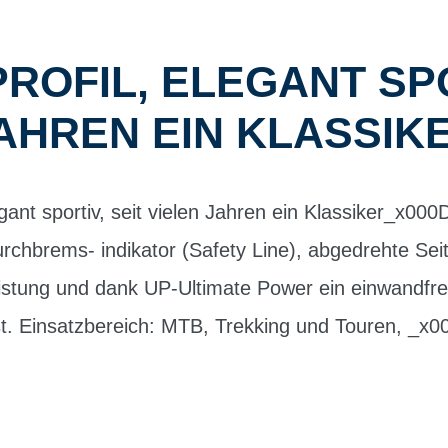
OFIL, ELEGANT SPO
AHREN EIN KLASSIK
egant sportiv, seit vielen Jahren ein Klassiker_x00
chbrems- indikator (Safety Line), abgedrehte Seit
stung und dank UP-Ultimate Power ein einwandfre
st. Einsatzbereich: MTB, Trekking und Touren, _x