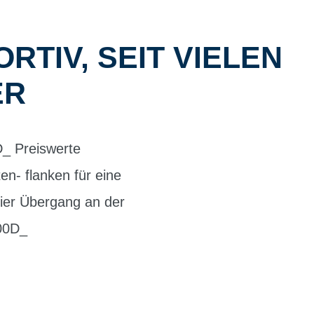
RTIV, SEIT VIELEN
ER
0D_ Preiswerte
en- flanken für eine
ier Übergang an der
000D_