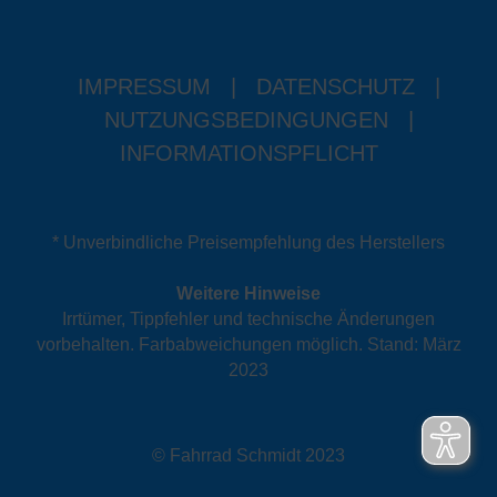
IMPRESSUM
|
DATENSCHUTZ
|
NUTZUNGSBEDINGUNGEN
|
INFORMATIONSPFLICHT
* Unverbindliche Preisempfehlung des Herstellers
Weitere Hinweise
Irrtümer, Tippfehler und technische Änderungen
vorbehalten. Farbabweichungen möglich. Stand: März
2023
© Fahrrad Schmidt 2023