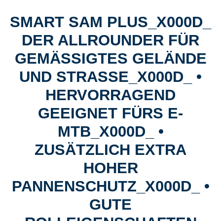
SMART SAM PLUS_X000D_
DER ALLROUNDER FÜR
GEMÄSSIGTES GELÄNDE U
ND STRASSE_X000D_ • HE
RVORRAGEND GE
EIGNET FÜRS E-MT
B_X000D_ • ZU
SÄTZLICH EXTRA HO
HER PA
NNENSCHUTZ_X000D_ • GU
TE RO