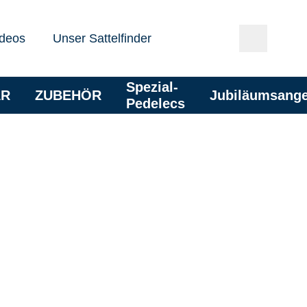
deos
Unser Sattelfinder
Spezial-
AR
ZUBEHÖR
Jubiläumsang
Pedelecs