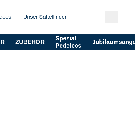
deos
Unser Sattelfinder
Spezial-
AR
ZUBEHÖR
Jubiläumsang
Pedelecs