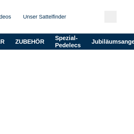
deos
Unser Sattelfinder
Spezial-
AR
ZUBEHÖR
Jubiläumsang
Pedelecs