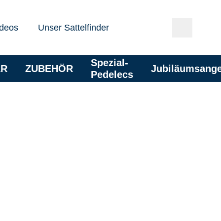
deos
Unser Sattelfinder
Spezial-
AR
ZUBEHÖR
Jubiläumsang
Pedelecs