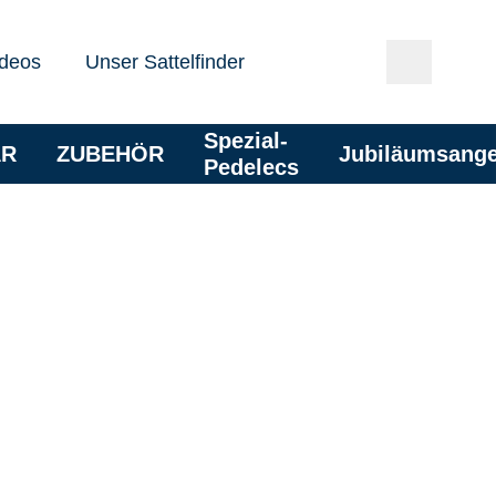
deos
Unser Sattelfinder
Spezial-
AR
ZUBEHÖR
Jubiläumsang
Pedelecs