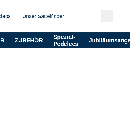
deos
Unser Sattelfinder
Spezial-
AR
ZUBEHÖR
Jubiläumsang
Pedelecs