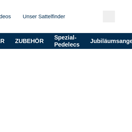
deos
Unser Sattelfinder
Spezial-
AR
ZUBEHÖR
Jubiläumsang
Pedelecs