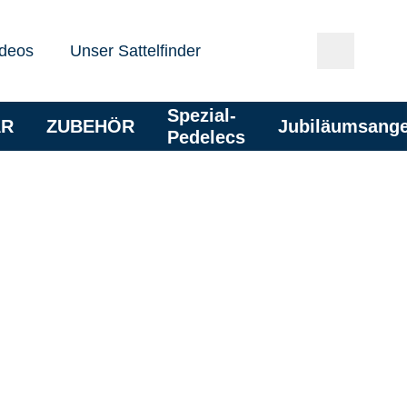
deos
Unser Sattelfinder
Spezial-
AR
ZUBEHÖR
Jubiläumsang
Pedelecs