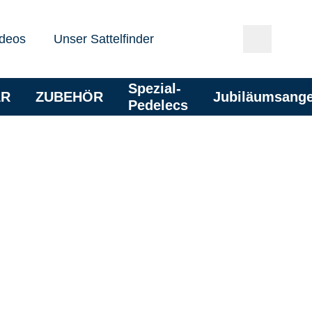
deos
Unser Sattelfinder
Spezial-
AR
ZUBEHÖR
Jubiläumsang
Pedelecs