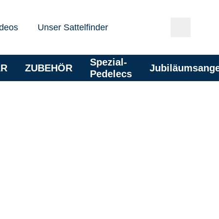
deos
Unser Sattelfinder
Spezial-
AR
ZUBEHÖR
Jubiläumsang
Pedelecs