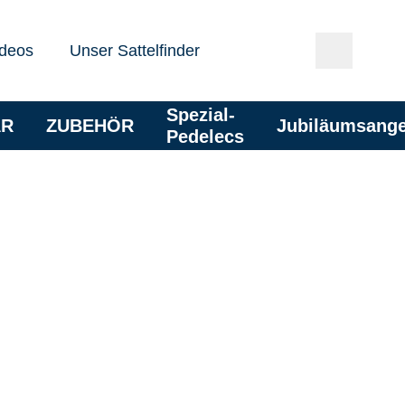
deos
Unser Sattelfinder
Spezial-
AR
ZUBEHÖR
Jubiläumsang
Pedelecs