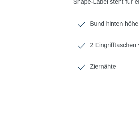
Shape-Label steht für e
Bund hinten höher
2 Eingrifftaschen
Ziernähte