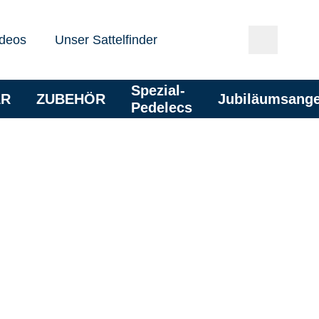
deos
Unser Sattelfinder
Spezial-
AR
ZUBEHÖR
Jubiläumsang
Pedelecs